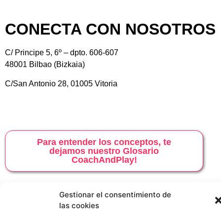
CONECTA CON NOSOTROS
C/ Principe 5, 6º – dpto. 606-607
48001 Bilbao (Bizkaia)
C/San Antonio 28, 01005 Vitoria
Para entender los conceptos, te
dejamos nuestro Glosario
CoachAndPlay!
637 78 42 43
Gestionar el consentimiento de
info@coachandplay.es
las cookies