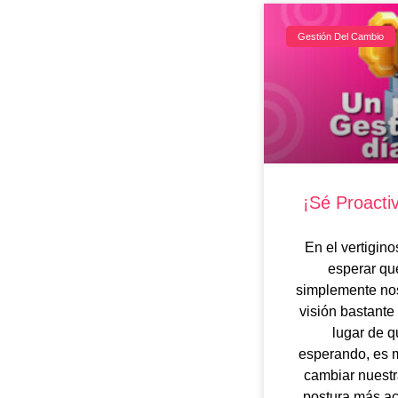
Gestión Del Cambio
¡Sé Proactiv
En el vertigin
esperar qu
simplemente nos
visión bastante
lugar de 
esperando, es
cambiar nuestr
postura más act