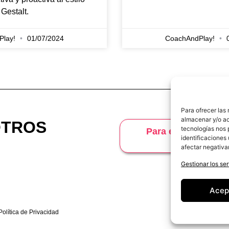
Gestalt.
Play!
01/07/2024
CoachAndPlay!
0
Para ofrecer las
almacenar y/o ac
OTROS
tecnologías nos 
Para entender los 
identificaciones 
Glosa
afectar negativa
Gestionar los ser
info
Acep
Política de Privacidad