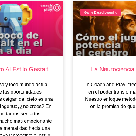
Game Based Learning
o Al Estilo Gestalt!
La Neurociencia
oso y loco mundo actual,
En Coach and Play, cre
e las oportunidades
en el poder transforma
 caigan del cielo es una
Nuestro enfoque metod
 ingenua, ¿no crees? En
en la premisa de que 
quedarnos sentados
 mucho más emocionante
a mentalidad hacia una
iva y proactiva al estilo