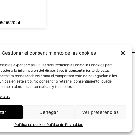
5/06/2024
Gestionar el consentimiento de las cookies
 mejores experiencias, utilizamos tecnologías como las cookies para
ceder a la información del dispositivo. El consentimiento de estas
permitirá procesar datos como el comportamiento de navegación o las
conceptos, te dejamos nuestro
únicas en este sitio. No consentir o retirar el consentimiento, puede
rio CoachAndPlay!
mente a ciertas características y funciones.
vicios
637 78 42 43
@coachandplay.es
tar
Denegar
Ver preferencias
Política de cookies
Política de Privacidad